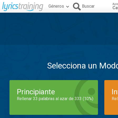
Apr
Géneros
Buscar
Ca
Selecciona un Mod
Principiante
I
Rellenar 33 palabras al azar de 333 (10%)
Rel