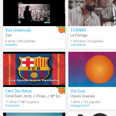
Vull (Valencià)
TORNAR
Zoo
La Fúmiga
9 años | 346 jugadas
1 semana | 22 jugadas
juubatlle
santatecla
Cant Del Barça
Sta Guai
Coral Sant Jordi
,
J. Picas
,
J. Mª Espinàs (Música: Manuel Valls I Gorina)
Oques Grasses
11 años | 7487 jugadas
7 años | 735 jugadas
Recrearte
Ionagarcia10