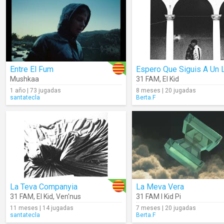
Entre El Fum
Mushkaa
31 FAM
,
El Kid
1 año | 73 jugadas
8 meses | 20 jugadas
santatecla
Berta.F
La Teva Companyia
La Meva Vera
31 FAM
,
El Kid
,
Ven'nus
31 FAM I Kid Pi
11 meses | 14 jugadas
7 meses | 20 jugadas
santatecla
Berta.F