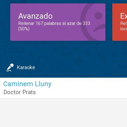
Avanzado
E
Rellenar 167 palabras al azar de 333
Rel
(50%)
loc
Karaoke
Caminem Lluny
Doctor Prats