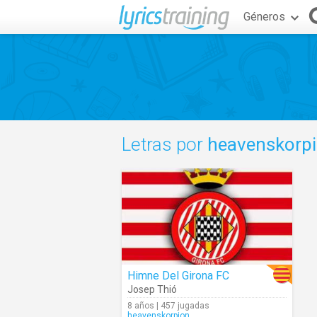
Géneros
Letras por
heavenskorp
Himne Del Girona FC
Josep Thió
8 años | 457 jugadas
heavenskorpion