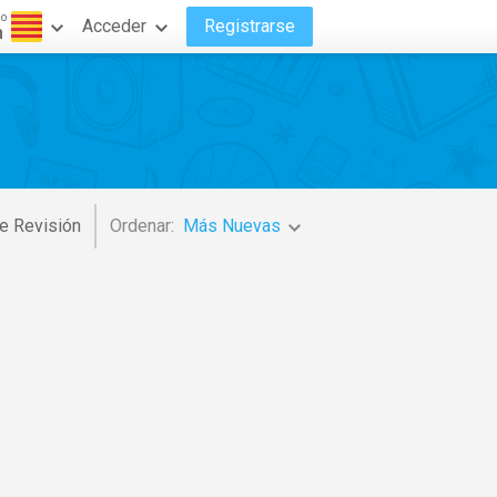
do
Acceder
Registrarse
n
e Revisión
Ordenar:
Más Nuevas