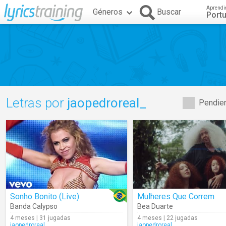
Aprendi
Géneros
Buscar
Port
Letras por
jaopedroreal_
Pendien
Sonho Bonito (Live)
Mulheres Que Correm
Banda Calypso
Bea Duarte
4 meses | 31 jugadas
4 meses | 22 jugadas
jaopedroreal_
jaopedroreal_