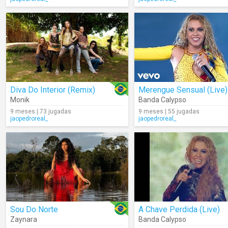
Diva Do Interior (Remix)
Merengue Sensual (Live)
Monik
Banda Calypso
9 meses | 73 jugadas
9 meses | 55 jugadas
jaopedroreal_
jaopedroreal_
Sou Do Norte
A Chave Perdida (Live)
Zaynara
Banda Calypso