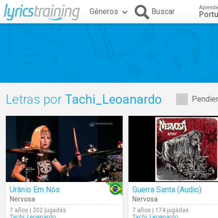
Aprendi
Géneros
Buscar
Port
Letras por
Tachi_Leoanardo
Pendien
Urânio Em Nós
Guerra Santa (Audio)
Nervosa
Nervosa
7 años | 202 jugadas
7 años | 174 jugadas
Tachi_Leoanardo
Tachi_Leoanardo