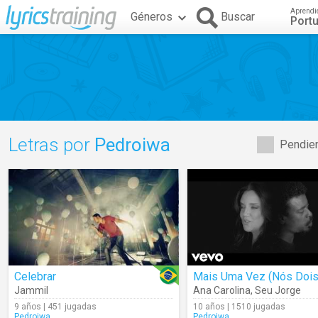
Aprendi
Géneros
Buscar
Port
Letras por
Pedroiwa
Pendien
Celebrar
Mais Uma Vez (Nós Dois
Jammil
Ana Carolina
,
Seu Jorge
9 años | 451 jugadas
10 años | 1510 jugadas
Pedroiwa
Pedroiwa