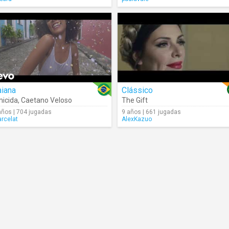
aiana
Clássico
icida
,
Caetano Veloso
The Gift
años | 704 jugadas
9 años | 661 jugadas
rcelat
AlexKazuo