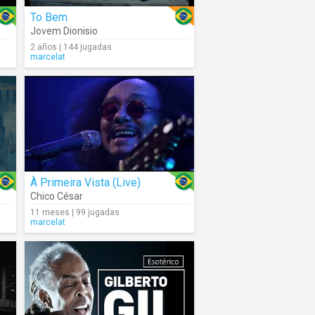
To Bem
Jovem Dionisio
2 años | 144 jugadas
marcelat
À Primeira Vista (Live)
Chico César
11 meses | 99 jugadas
marcelat