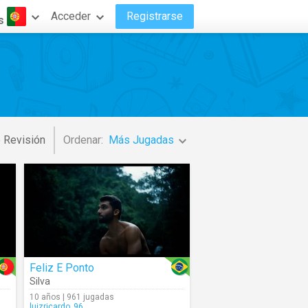
Acceder
Registrarse
s
 Revisión
Ordenar:
Más Jugadas
Feliz E Ponto
Silva
10 años | 961 jugadas
luizricardo_96