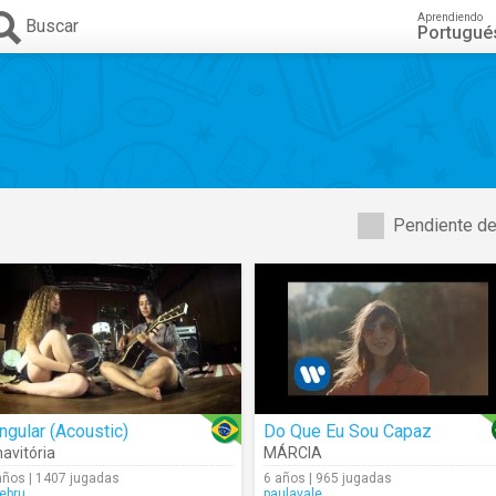
Aprendiendo
Buscar
Portugué
Pendiente de
ngular (Acoustic)
Do Que Eu Sou Capaz
avitória
MÁRCIA
años | 1407 jugadas
6 años | 965 jugadas
ebru
paulavale