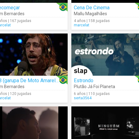
ecomeçar
Cena De Cinema
m Bernardes
Mallu Magalhães
años | 167 jugadas
4 años | 158 jugadas
rcelat
marcelat
BB (garupa De Moto Amarela)
Estrondo
m Bernardes
Plutão Já Foi Planeta
años | 120 jugadas
6 años | 110 jugadas
rcelat
serta3564