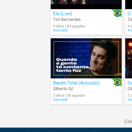
Ela (Live)
O
Tim Bernardes
Ze
4 años | 84 jugadas
4 
marcelat
ma
Barato Total (Acoustic)
S
Gilberto Gil
Gi
2 años | 58 jugadas
2 
marcelat
ma
Est