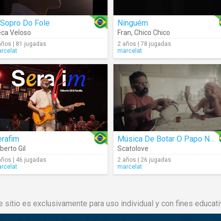
 Sopro Do Fole
Ninguém
ca Veloso
Fran
,
Chico Chico
años | 81 jugadas
2 años | 78 jugadas
rcelat
marcelat
erafim
Música De Botar O Papo No Lugar
lberto Gil
Scatolove
años | 46 jugadas
2 años | 26 jugadas
rcelat
marcelat
e sitio es exclusivamente para uso individual y con fines educati