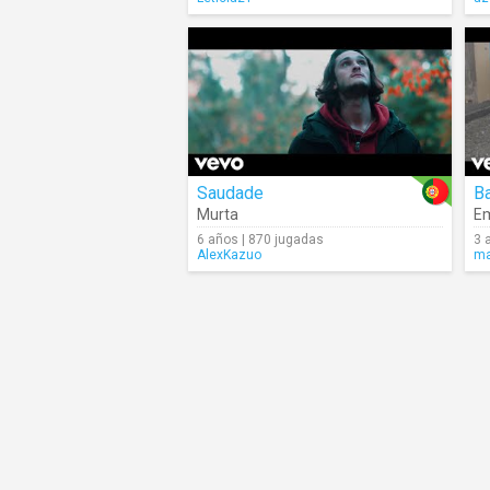
Saudade
B
Murta
Em
6 años | 870 jugadas
3 
AlexKazuo
ma