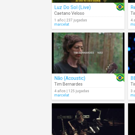
Luz Do Sol (Live)
R
Caetano Veloso
Ti
1 año | 237 jugadas
4 
marcelat
ma
Não (Acoustic)
Tim Bernardes
Ti
4 años | 125 jugadas
3 
marcelat
ma