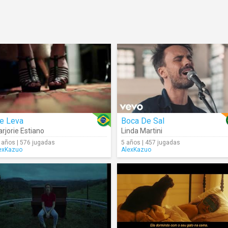
e Leva
Boca De Sal
rjorie Estiano
Linda Martini
 años | 576 jugadas
5 años | 457 jugadas
exKazuo
AlexKazuo