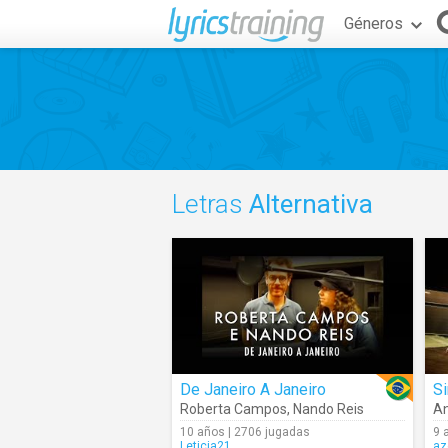
Géneros
Letras
Alternativa
De Janeiro A Janeiro
Si
Roberta Campos
,
Nando Reis
An
10 años | 2706 jugadas
9 
Leticia21
az