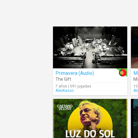
Primavera (Audio)
M
The Gift
Ma
7 años | 591 jugadas
10
AlexKazuo
Al