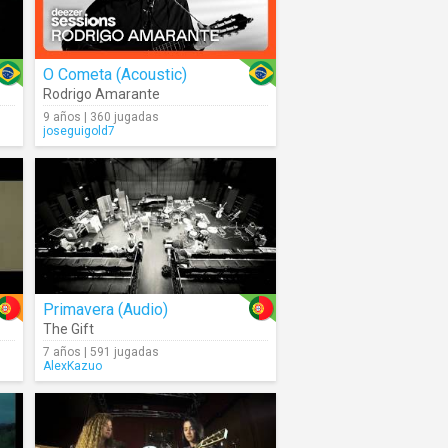
O Cometa (Acoustic)
Rodrigo Amarante
9 años | 360 jugadas
joseguigold7
Primavera (Audio)
The Gift
7 años | 591 jugadas
AlexKazuo