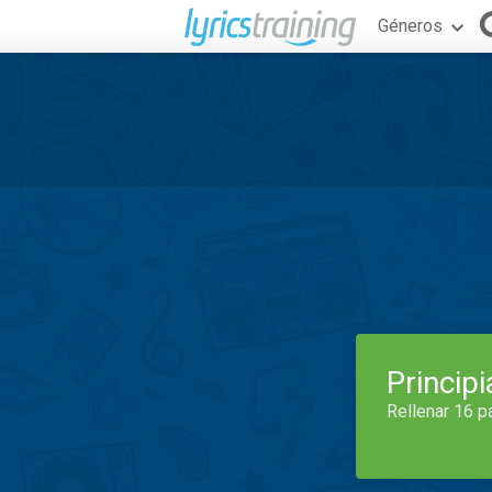
Géneros
Princip
Rellenar 16 p