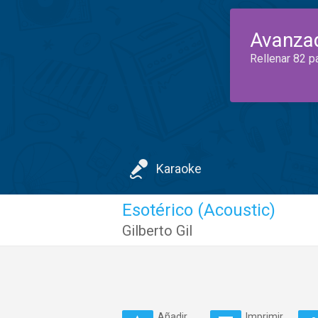
Avanza
Rellenar 82 p
Karaoke
Esotérico (Acoustic)
Gilberto Gil
Añadir
Imprimir