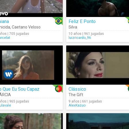
aiana
Feliz E Ponto
icida
,
Caetano Veloso
Silva
años | 705 jugadas
10 años | 961 jugadas
rcelat
luizricardo_96
o Que Eu Sou Capaz
Clássico
ÁRCIA
The Gift
años | 965 jugadas
9 años | 661 jugadas
ulavale
AlexKazuo