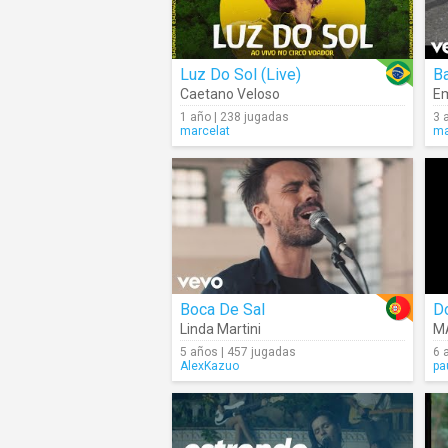
Luz Do Sol (Live)
B
Caetano Veloso
Em
1 año | 238 jugadas
3 
marcelat
ma
Boca De Sal
D
Linda Martini
M
5 años | 457 jugadas
6 
AlexKazuo
pa