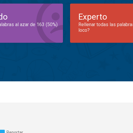
do
Experto
alabras al azar de 163 (50%)
Rellenar todas las palabra
loco?
Reportar