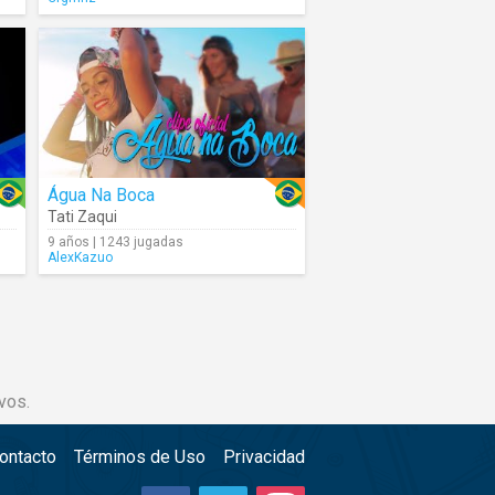
Água Na Boca
Tati Zaqui
9 años | 1243 jugadas
AlexKazuo
vos.
ontacto
Términos de Uso
Privacidad