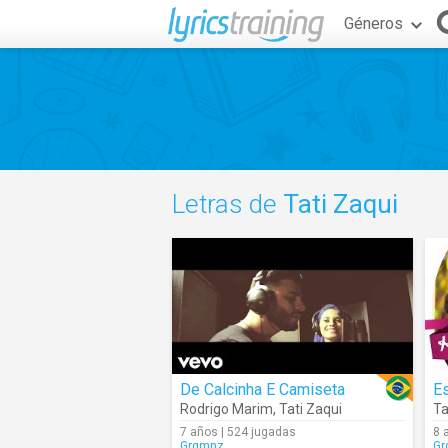
Géneros
Letras de
Tati Zaqui
De Calcinha E Camiseta
E
Rodrigo Marim
,
Tati Zaqui
Ta
7 años | 524 jugadas
8 
Grgmnz
Gr