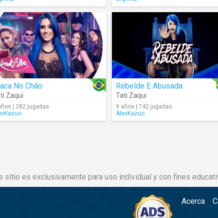
laca No Chão
Rebelde E Abusada
ti Zaqui
Tati Zaqui
años | 282 jugadas
9 años | 742 jugadas
exKazuo
AlexKazuo
e sitio es exclusivamente para uso individual y con fines educati
Acerca
C