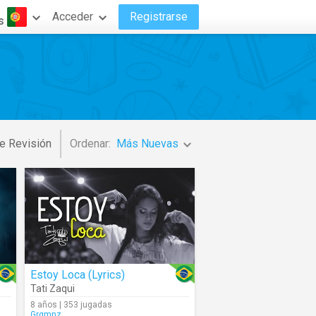
Acceder
Registrarse
s
e Revisión
Ordenar:
Más Nuevas
Estoy Loca (Lyrics)
Tati Zaqui
8 años | 353 jugadas
Grgmnz