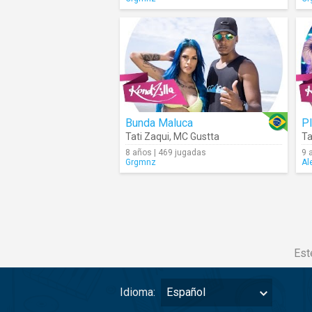
Bunda Maluca
P
Tati Zaqui
,
MC Gustta
Ta
8 años | 469 jugadas
9 
Grgmnz
Al
Est
Idioma:
Español