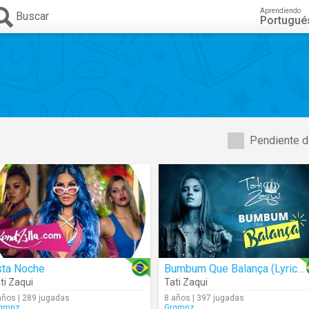
Aprendiendo
Buscar
Portugué
Pendiente d
sta Noche
Bumbum Que Balança (Lyrics)
ti Zaqui
Tati Zaqui
años | 289 jugadas
8 años | 397 jugadas
gmnz
Grgmnz