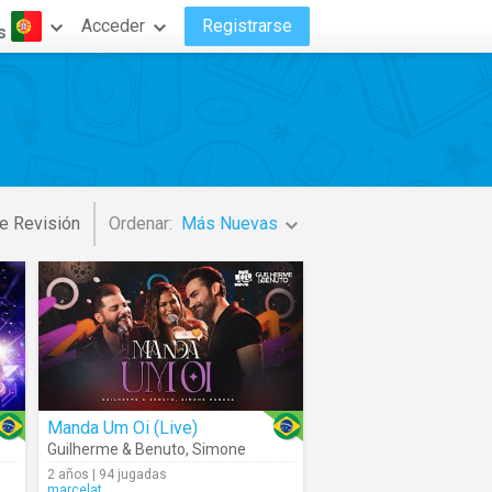
Acceder
Registrarse
s
e Revisión
Ordenar:
Más Nuevas
Manda Um Oi (Live)
Guilherme & Benuto
,
Simone
2 años | 94 jugadas
marcelat