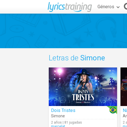
Géneros
Letras de
Simone
Dois Tristes
N
Simone
An
2 años | 81 jugadas
2 
marcelat
ma