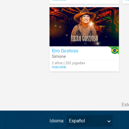
Erro Gostoso
Simone
2 años | 202 jugadas
marcelat
Est
Idioma:
Español