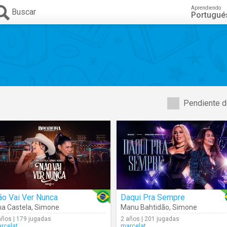
Aprendiendo
Buscar
Portugué
Pendiente d
ão Vai Ver Nunca
Daqui Pra Sempre
a Castela
,
Simone
Manu Bahtidão
,
Simone
años | 179 jugadas
2 años | 201 jugadas
rcelat
marcelat