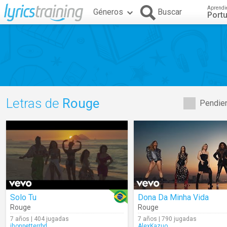
Aprendi
Géneros
Buscar
Port
Letras de
Rouge
Pendien
Solo Tu
Dona Da Minha Vida
Rouge
Rouge
7 años | 404 jugadas
7 años | 790 jugadas
jhonpetterrbd
AlexKazuo