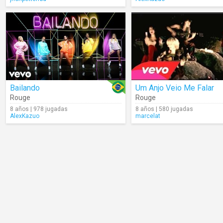
Bailando
Um Anjo Veio Me Falar
Rouge
Rouge
8 años | 978 jugadas
8 años | 580 jugadas
AlexKazuo
marcelat