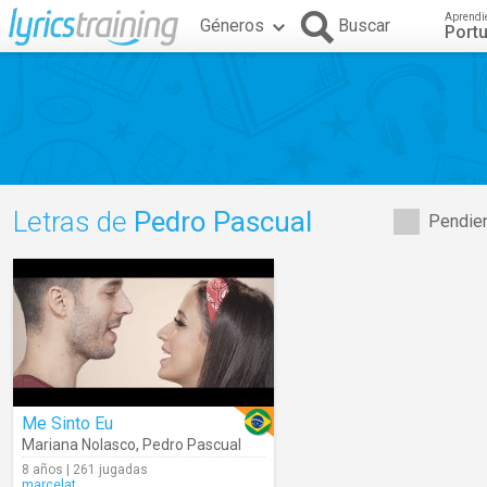
Aprendi
Géneros
Buscar
Port
Letras de
Pedro Pascual
Pendien
Me Sinto Eu
Mariana Nolasco
,
Pedro Pascual
8 años | 261 jugadas
marcelat