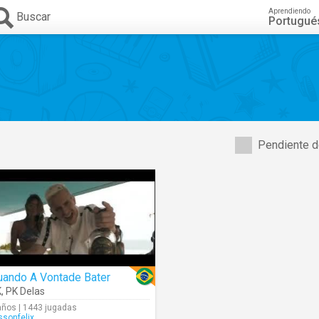
Aprendiendo
Buscar
Portugué
Pendiente d
uando A Vontade Bater
K
,
PK Delas
años | 1443 jugadas
issonfelix