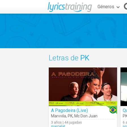
Géneros
Letras de
PK
A Pagodeira (Live)
Q
Marvvila
,
PK
,
Mc Don Juan
P
3 años | 44 jugadas
6 
marcelat
iv