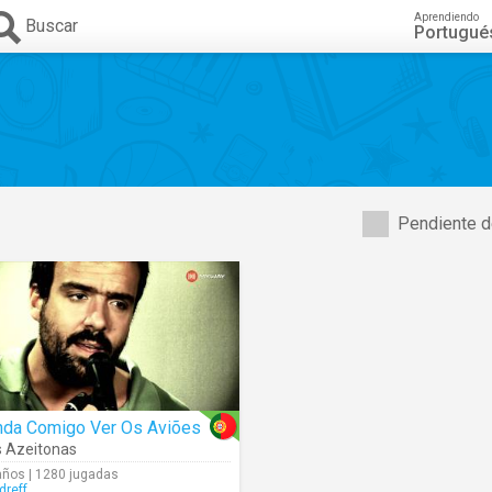
Aprendiendo
Buscar
Portugué
Pendiente d
nda Comigo Ver Os Aviões
 Azeitonas
años | 1280 jugadas
dreff