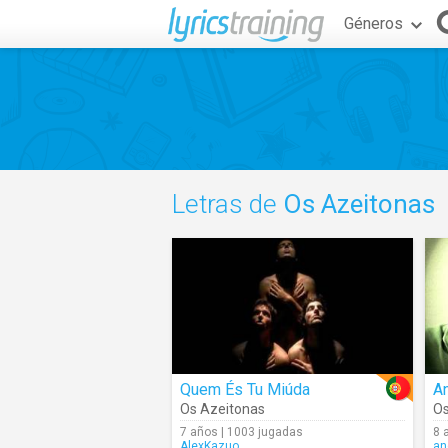
Géneros
Letras de
Os Azeitonas
Quem És Tu Miúda
A
Os Azeitonas
Os
7 años | 1003 jugadas
8 
AlexKazuo
an