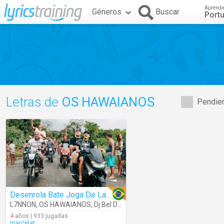
Aprendi
Géneros
Buscar
Port
Letras de
OS HAWAIANOS
Pendien
Desenrola Bate Joga De Ladin
L7NNON
,
OS HAWAIANOS
,
Dj Bel Da Cdd
,
Biel Do Furduncinho
4 años | 933 jugadas
marcelat