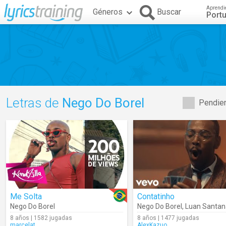
Aprendi
Géneros
Buscar
Port
Letras de
Nego Do Borel
Pendien
Me Solta
Contatinho
Nego Do Borel
Nego Do Borel
,
Luan Santan
8 años | 1582 jugadas
8 años | 1477 jugadas
marcelat
AlexKazuo