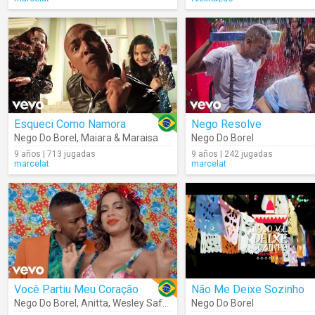
Esqueci Como Namora
Nego Resolve
Nego Do Borel
,
Maiara & Maraisa
Nego Do Borel
9 años | 713 jugadas
9 años | 242 jugadas
marcelat
marcelat
Você Partiu Meu Coração
Não Me Deixe Sozinho
Nego Do Borel
,
Anitta
,
Wesley Safadão
Nego Do Borel