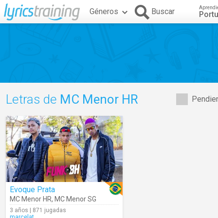
Aprendi
Géneros
Buscar
Port
Letras de
MC Menor HR
Pendien
Evoque Prata
MC Menor HR
,
MC Menor SG
3 años | 871 jugadas
marcelat