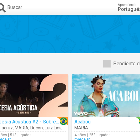
Aprendiendo
Buscar
Portugué
Pendiente d
Poesia Acústica #2 - Sobre Nós
Acabou
lacruz
,
MARIA
,
Ducon
,
Luiz Lins
,
Diomedes
MARIA
,
Bk'
,
Kayuá
años | 518 jugadas
4 años | 258 jugadas
rcelat
marcelat