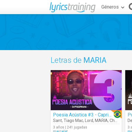
Géneros
Letras de
MARIA
Poesia Acústica #3 - Capricorniana
Sant
,
Tiago Mac
,
Lord
,
MARIA
,
Choice
De
3 años | 241 jugadas
3 
marcelat
ma