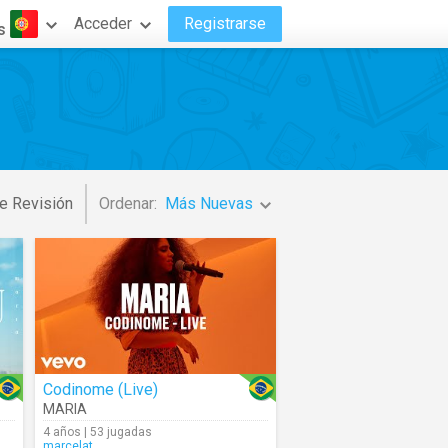
Acceder
Registrarse
s
e Revisión
Ordenar:
Más Nuevas
Codinome (Live)
MARIA
4 años | 53 jugadas
marcelat