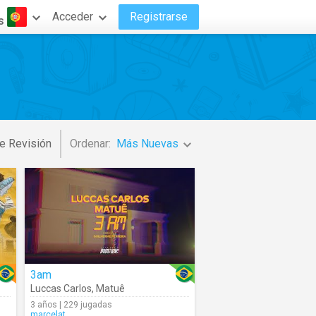
Acceder
Registrarse
s
e Revisión
Ordenar:
Más Nuevas
3am
Luccas Carlos
,
Matuê
3 años | 229 jugadas
marcelat