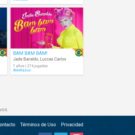
BAM BAM BAM!
Jade Baraldo
,
Luccas Carlos
7 años | 274 jugadas
AlexKazuo
vos.
ontacto
Términos de Uso
Privacidad