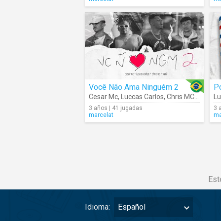
Você Não Ama Ninguém 2
Po
Cesar Mc
,
Luccas Carlos
,
Chris MC
,
Xamã
Lu
3 años | 41 jugadas
3 
marcelat
ma
Est
Idioma:
Español