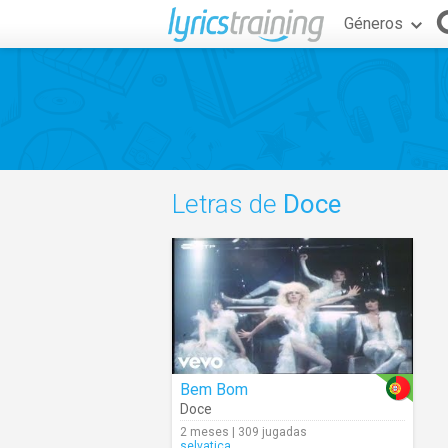
Géneros
Letras de
Doce
Bem Bom
Doce
2 meses | 309 jugadas
selvatica