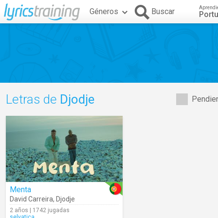
Aprendi
Géneros
Buscar
Port
Letras de
Djodje
Pendien
Menta
David Carreira
,
Djodje
2 años | 1742 jugadas
selvatica