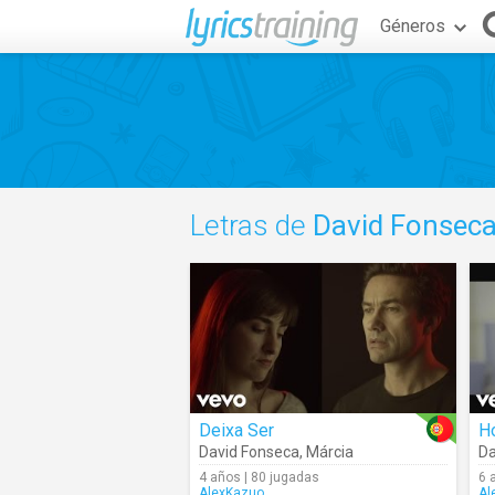
Géneros
Letras de
David Fonsec
Deixa Ser
H
David Fonseca
,
Márcia
Da
4 años | 80 jugadas
6 
AlexKazuo
Al