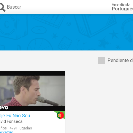
Aprendiendo
Buscar
Portugué
a
Pendiente d
oje Eu Não Sou
vid Fonseca
años | 4791 jugadas
exKazuo