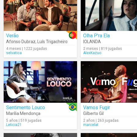
Verão
Olha P'ra Ela
Afonso Dubraz
,
Luís Trigacheiro
IOLANDA
4 meses | 1222 jugadas
2 meses | 819 jugadas
selvatica
AlexKazuo
Sentimento Louco
Vamos Fugir
Marília Mendonça
Gilberto Gil
5 años | 519 jugadas
2 años | 263 jugadas
Leticia21
marcelat