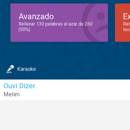
Avanzado
E
Rellenar 130 palabras al azar de 260
Rel
(50%)
loc
Karaoke
Ouvi Dizer
Melim