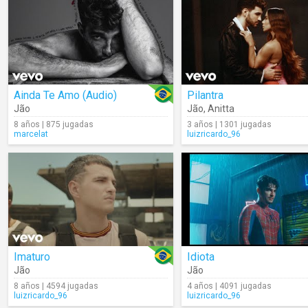
Ainda Te Amo (Audio)
Pilantra
Jão
Jão
,
Anitta
8 años | 875 jugadas
3 años | 1301 jugadas
marcelat
luizricardo_96
Imaturo
Idiota
Jão
Jão
8 años | 4594 jugadas
4 años | 4091 jugadas
luizricardo_96
luizricardo_96