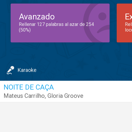
Avanzado
E
Rellenar 127 palabras al azar de 254
Rel
(50%)
loc
Karaoke
NOITE DE CAÇA
Mateus Carrilho
,
Gloria Groove