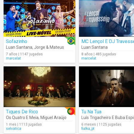
Sofazinho
MC Lençol E DJ Travess
Luan Santana
,
Jorge & Mateus
Luan Santana
7 años | 1147 jugadas
8 años | 485 jugadas
marcelat
marcelat
Tiques De Rico
Tu Na Tua
Os Quatro E Meia
,
Miguel Araújo
Luís Trigacheiro E Buba Esp
1 mes | 1113 jugadas
6 meses | 1125 jugadas
selvatica
fialka_pt