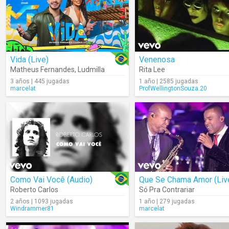
Vida (Live)
Venenosa
Matheus Fernandes
,
Ludmilla
Rita Lee
3 años | 445 jugadas
1 año | 2585 jugadas
marcelat
ProfWellingtonSouza.20
Como Vai Você (Audio)
Que Se Chama Amor (Liv
Roberto Carlos
Só Pra Contrariar
2 años | 1093 jugadas
1 año | 279 jugadas
Windrammer81
marcelat