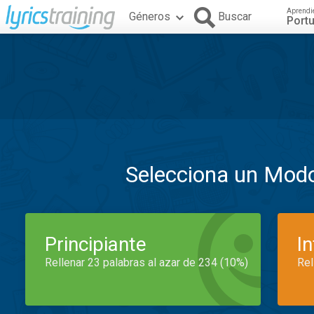
Aprendi
Géneros
Buscar
Port
Selecciona un Mod
Principiante
I
Rellenar 23 palabras al azar de 234 (10%)
Rel