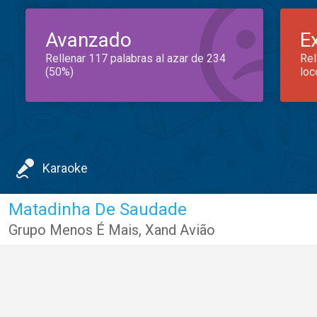
Avanzado
E
Rellenar 117 palabras al azar de 234
Rel
(50%)
loc
Karaoke
Matadinha De Saudade
Grupo Menos É Mais
,
Xand Avião