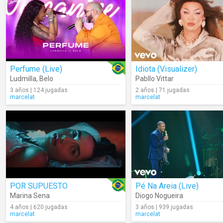
Perfume (Live)
Idiota (Visualizer)
Ludmilla
,
Belo
Pabllo Vittar
3 años | 124 jugadas
2 años | 71 jugadas
marcelat
marcelat
POR SUPUESTO
Pé Na Areia (Live)
Marina Sena
Diogo Nogueira
4 años | 620 jugadas
3 años | 939 jugadas
marcelat
marcelat