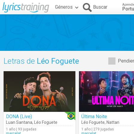
Aprendi
Géneros
Buscar
Port
Letras de
Léo Foguete
Pendien
DONA (Live)
Última Noite
Luan Santana
,
Léo Foguete
Léo Foguete
,
Nattan
1 año | 93 jugadas
1 año | 279 jugadas
marcelat
marcelat