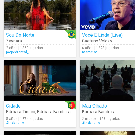
Sou Do Norte
Você É Linda (Live)
Zaynara
Caetano Veloso
2 años | 1869 jugadas
6 años | 1228 jugadas
jaopedroreal_
marcelat
Cidade
Mau Olhado
Bárbara Tinoco
,
Bárbara Bandeira
Bárbara Bandeira
5 años | 1374 jugadas
2 meses | 128 jugadas
AlexKazuo
AlexKazuo