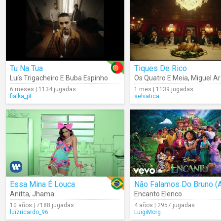
Tu Na Tua
Tiques De Rico
Luís Trigacheiro E Buba Espinho
Os Quatro E Meia
,
Miguel Ar
6 meses | 1134 jugadas
1 mes | 1139 jugadas
fialka_pt
selvatica
Essa Mina É Louca
Anitta
,
Jhama
Encanto Elenco
10 años | 7188 jugadas
4 años | 2957 jugadas
luizricardo_96
LuigiMorg