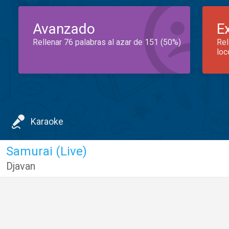
Avanzado
E
Rellenar 76 palabras al azar de 151 (50%)
Rel
loc
Karaoke
Samurai (Live)
Djavan