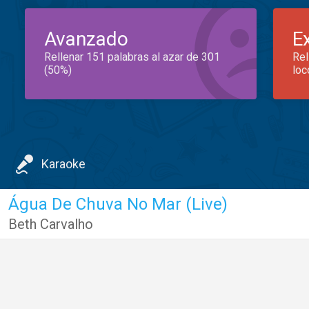
Avanzado
E
Rellenar 151 palabras al azar de 301
Rel
(50%)
loc
Karaoke
Água De Chuva No Mar (Live)
Beth Carvalho