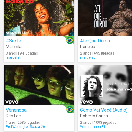
#Sextei
Até Que Durou
Marvvila
Péricles
3 años | 94 jugadas
2 años | 695 jugadas
marcelat
marcelat
Venenosa
Como Vai Você (Audio)
Rita Lee
Roberto Carlos
1 año | 2585 jugadas
2 años | 1093 jugadas
ProfWellingtonSouza.20
Windrammer81