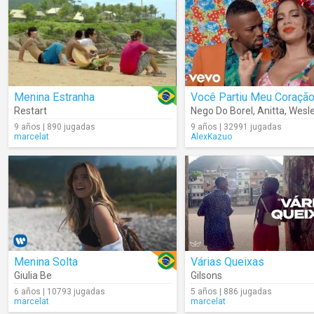
Menina Estranha
Você Partiu Meu Coraçã
Restart
Nego Do Borel
,
Anitta
,
Wesley 
9 años | 890 jugadas
9 años | 32991 jugadas
marcelat
AlexKazuo
Menina Solta
Várias Queixas
Giulia Be
Gilsons
6 años | 10793 jugadas
5 años | 886 jugadas
marcelat
marcelat