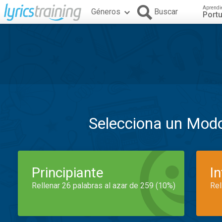
Aprendi
Géneros
Buscar
Port
Selecciona un Mod
Principiante
I
Rellenar 26 palabras al azar de 259 (10%)
Rel