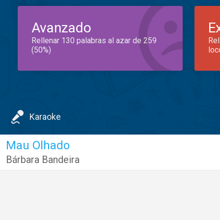
Avanzado
E
Rellenar 130 palabras al azar de 259
Rel
(50%)
loc
Karaoke
Mau Olhado
Bárbara Bandeira