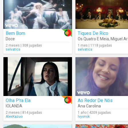
Bem Bom
Tiques De Rico
Doce
Os Quatro E Meia
,
Miguel Ar
2 meses | 308 jugadas
1 mes | 1118 jugadas
selvatica
selvatica
Olha P'ra Ela
Ao Redor De Nós
IOLANDA
Ana Carolina
2 meses | 814 jugadas
1 año | 4209 jugadas
AlexKazuo
lvyonok