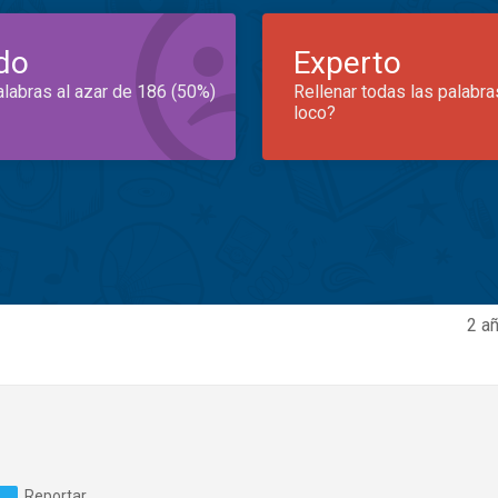
do
Experto
alabras al azar de 186 (50%)
Rellenar todas las palabra
loco?
2 a
Reportar