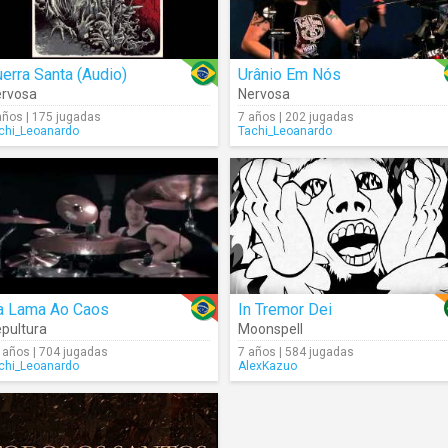
erra Santa (Audio)
Urânio Em Nós
rvosa
Nervosa
años | 175 jugadas
7 años | 202 jugadas
chi_Leoanardo
Tachi_Leoanardo
a Lama Ao Caos
In Tremor Dei
pultura
Moonspell
 años | 704 jugadas
7 años | 584 jugadas
chi_Leoanardo
AlexKazuo