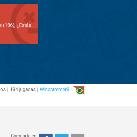
s (186), ¿Estás
ños | 184 jugadas |
Windrammer81
Comparte en: