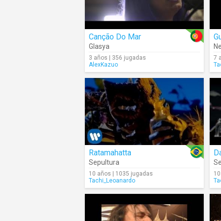
Canção Do Mar
Gu
Glasya
Ne
3 años | 356 jugadas
7 
AlexKazuo
Ta
Ratamahatta
D
Sepultura
Se
10 años | 1035 jugadas
10
Tachi_Leoanardo
Ta