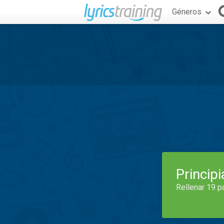
Géneros
Princip
Rellenar 19 p