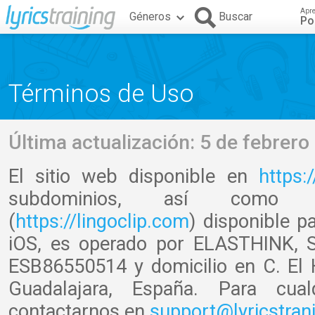
Apr
Géneros
Buscar
Po
Términos de Uso
Última actualización: 5 de febrero
El sitio web disponible en
https:
subdominios, así co
(
https://lingoclip.com
) disponible p
iOS, es operado por ELASTHINK, S.
ESB86550514 y domicilio en C. El 
Guadalajara, España. Para cual
contactarnos en
support@lyricstran