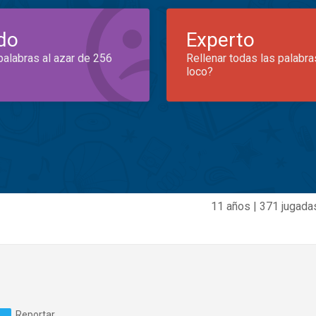
do
Experto
palabras al azar de 256
Rellenar todas las palabra
loco?
11 años | 371 jugada
Reportar