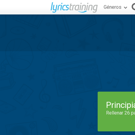
Géneros
Princip
Rellenar 26 p