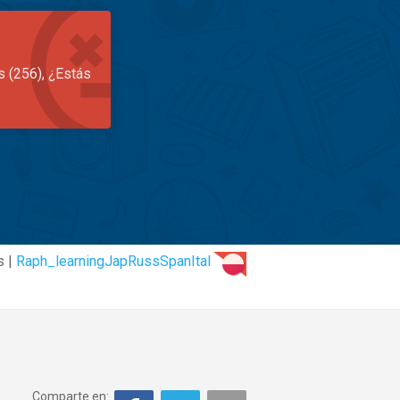
s (256), ¿Estás
s |
Raph_learningJapRussSpanItal
Comparte en: