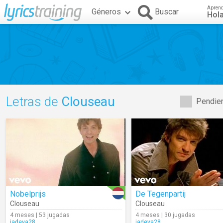
Apren
Géneros
Buscar
Hol
Letras de
Clouseau
Pendien
Nobelprijs
De Tegenpartij
Clouseau
Clouseau
4 meses | 53 jugadas
4 meses | 30 jugadas
jadeva28
jadeva28