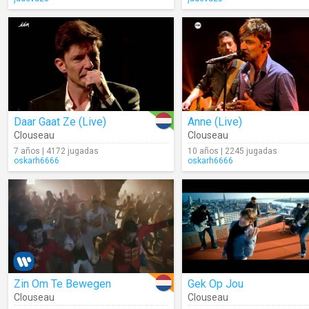
Daar Gaat Ze (Live)
Anne (Live)
Clouseau
Clouseau
7 años | 4172 jugadas
10 años | 2245 jugadas
oskarh6666
oskarh6666
Zin Om Te Bewegen
Gek Op Jou
Clouseau
Clouseau