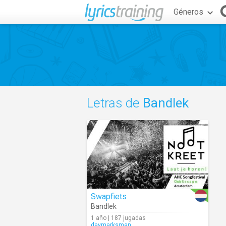
Géneros
Letras de
Bandlek
Swapfiets
Bandlek
1 año | 187 jugadas
davmarksman