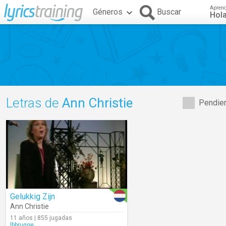
Apren
Géneros
Buscar
Hol
Letras de
Ann Christie
Pendien
Gelukkig Zijn
Ann Christie
11 años | 855 jugadas
lbbrugge