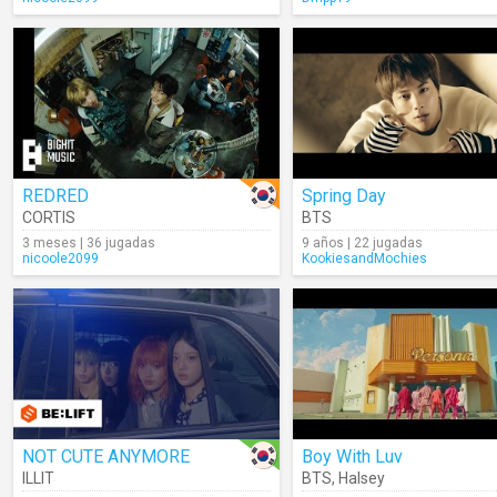
REDRED
Spring Day
CORTIS
BTS
3 meses | 36 jugadas
9 años | 22 jugadas
nicoole2099
KookiesandMochies
NOT CUTE ANYMORE
Boy With Luv
ILLIT
BTS
,
Halsey