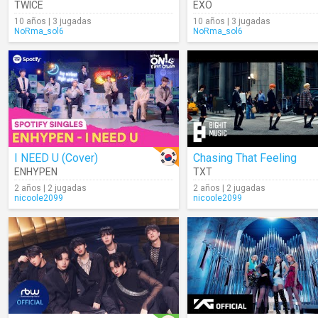
TWICE
EXO
10 años | 3 jugadas
10 años | 3 jugadas
NoRma_sol6
NoRma_sol6
I NEED U (Cover)
Chasing That Feeling
ENHYPEN
TXT
2 años | 2 jugadas
2 años | 2 jugadas
nicoole2099
nicoole2099