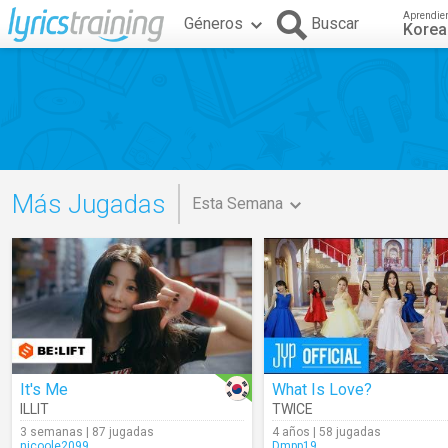
Aprendie
Géneros
Buscar
Kore
Más Jugadas
Esta Semana
It's Me
What Is Love?
ILLIT
TWICE
3 semanas | 87 jugadas
4 años | 58 jugadas
nicoole2099
Dmpp19