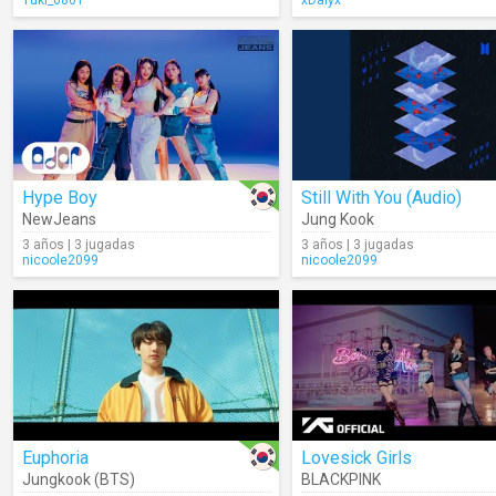
Yuki_0801
xDalyx
Hype Boy
Still With You (Audio)
NewJeans
Jung Kook
3 años | 3 jugadas
3 años | 3 jugadas
nicoole2099
nicoole2099
Euphoria
Lovesick Girls
Jungkook (BTS)
BLACKPINK