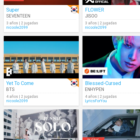
Super
FLOWER
SEVENTEEN
JISOO
3 años | 2 jugadas
3 años | 2 jugadas
nicoole2099
nicoole2099
Yet To Come
Blessed-Cursed
BTS
ENHYPEN
4 años | 2 jugadas
4 años | 2 jugadas
nicoole2099
LyricsForYou