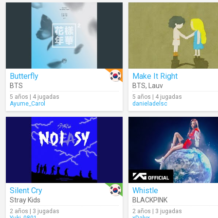
Butterfly
Make It Right
BTS
BTS
,
Lauv
5 años | 4 jugadas
5 años | 4 jugadas
Ayume_Carol
danieladelsc
Silent Cry
Whistle
Stray Kids
BLACKPINK
2 años | 3 jugadas
2 años | 3 jugadas