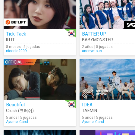
Tick-Tack
BATTER UP
ILLIT
BABYMONSTER
8 meses | 5 jugadas
2 años | 5 jugadas
nicoole2099
anonymous
Beautiful
IDEA
Crush (크러쉬)
TAEMIN
5 años | 5 jugadas
5 años | 5 jugadas
Ayume_Carol
Ayume_Carol