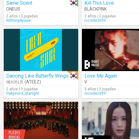
Same Scent
Kill This Love
ONEUS
BLACKPINK
2 años | 2 jugadas
2 años | 2 jugadas
N0thing4youw
nicoole2099
Dancing Like Butterfly Wings
Love Me Again
에이티즈 (ATEEZ)
V
2 años | 2 jugadas
3 años | 2 jugadas
Hakyeons_Starlight
nicoole2099