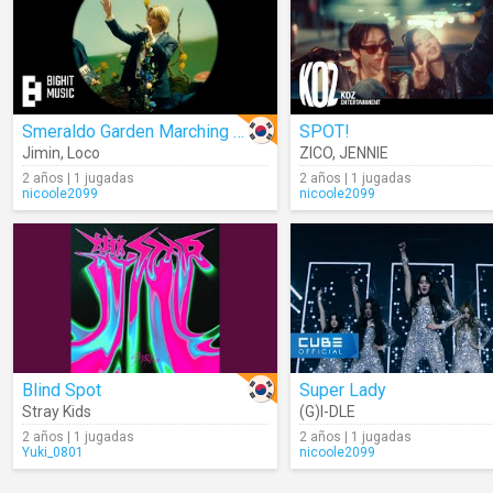
Smeraldo Garden Marching Band
SPOT!
Jimin
,
Loco
ZICO
,
JENNIE
2 años | 1 jugadas
2 años | 1 jugadas
nicoole2099
nicoole2099
Blind Spot
Super Lady
Stray Kids
(G)I-DLE
2 años | 1 jugadas
2 años | 1 jugadas
Yuki_0801
nicoole2099