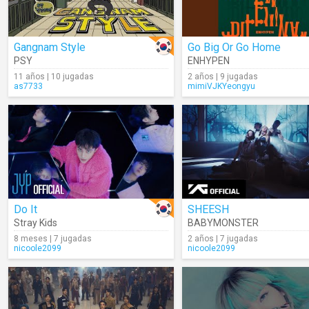
Gangnam Style
Go Big Or Go Home
PSY
ENHYPEN
11 años | 10 jugadas
2 años | 9 jugadas
as7733
mimiVJKYeongyu
Do It
SHEESH
Stray Kids
BABYMONSTER
8 meses | 7 jugadas
2 años | 7 jugadas
nicoole2099
nicoole2099