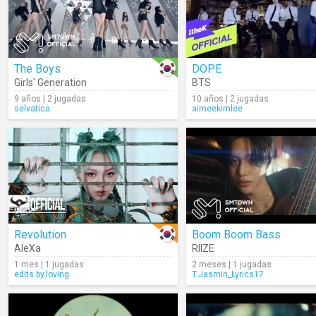
The Boys
DOPE
Girls' Generation
BTS
9 años | 2 jugadas
10 años | 2 jugadas
selvatica
aimeekimlee
Revolution
Boom Boom Bass
AleXa
RIIZE
1 mes | 1 jugadas
2 meses | 1 jugadas
edits.by.loving
T.Jasmin_Lyrics17