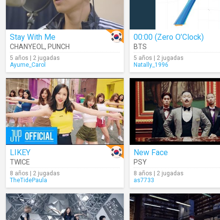
Stay With Me
00:00 (Zero O’Clock)
CHANYEOL
,
PUNCH
BTS
5 años | 2 jugadas
5 años | 2 jugadas
Ayume_Carol
Natally_1996
LIKEY
New Face
TWICE
PSY
8 años | 2 jugadas
8 años | 2 jugadas
TheTidePaula
as7733