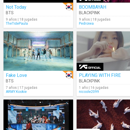
Not Today
BOOMBAYAH
BTS
BLACKPINK
9 años | 18 jugadas
9 años | 18 jugadas
TheTidePaula
Pedroiwa
Fake Love
PLAYING WITH FIRE
BTS
BLACKPINK
7 años | 17 jugadas
1 año | 16 jugadas
ARMY.Kookie
nicoole2099