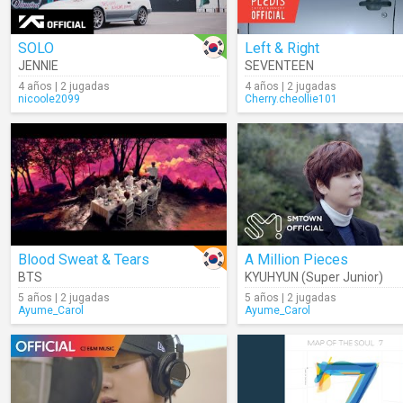
SOLO
Left & Right
JENNIE
SEVENTEEN
4 años | 2 jugadas
4 años | 2 jugadas
nicoole2099
Cherry.cheollie101
Blood Sweat & Tears
A Million Pieces
BTS
KYUHYUN (Super Junior)
5 años | 2 jugadas
5 años | 2 jugadas
Ayume_Carol
Ayume_Carol