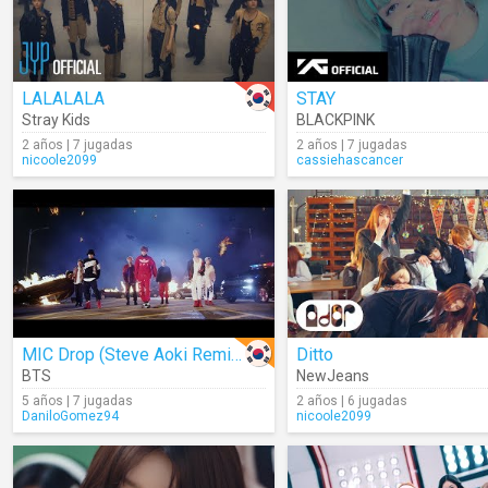
LALALALA
STAY
Stray Kids
BLACKPINK
2 años | 7 jugadas
2 años | 7 jugadas
nicoole2099
cassiehascancer
MIC Drop (Steve Aoki Remix)
Ditto
BTS
NewJeans
5 años | 7 jugadas
2 años | 6 jugadas
DaniloGomez94
nicoole2099