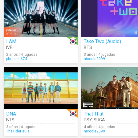
I AM
Take Two (Audio)
IVE
BTS
2 años | 4 jugadas
3 años | 4 jugadas
phoebeh674
nicoole2099
DNA
That That
BTS
PSY
,
SUGA
3 años | 4 jugadas
4 años | 4 jugadas
TheTidePaula
nicoole2099