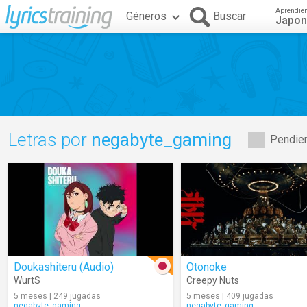
Aprendie
Géneros
Buscar
Japo
Letras por
negabyte_gaming
Pendien
Doukashiteru (Audio)
Otonoke
WurtS
Creepy Nuts
5 meses | 249 jugadas
5 meses | 409 jugadas
negabyte_gaming
negabyte_gaming