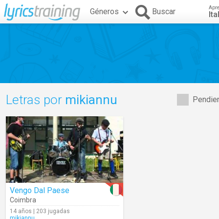
Apr
Géneros
Buscar
Ita
Letras por
mikiannu
Pendien
Vengo Dal Paese
Coimbra
14 años | 203 jugadas
mikiannu