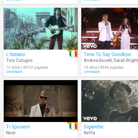
L'italiano
Time To Say Goodbye
Toto Cutugno
Andrea Bocelli
,
Sarah Brig
10 años | 43107 jugadas
10 años | 8596 jugadas
cmmbarn
cmmbarn
Ti Sposerò
Sigarette
Nesli
Neffa