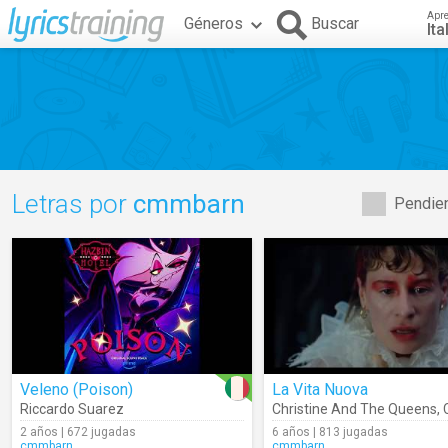
Apr
Géneros
Buscar
Ita
Letras por
cmmbarn
Pendien
Veleno (Poison)
La Vita Nuova
Riccardo Suarez
Christine And The Queens
,
C
2 años | 672 jugadas
6 años | 813 jugadas
cmmbarn
cmmbarn