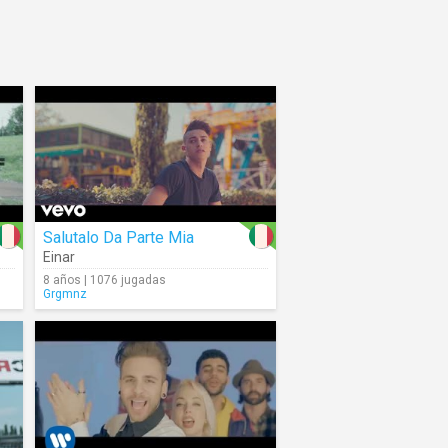
Salutalo Da Parte Mia
Einar
8 años | 1076 jugadas
Grgmnz