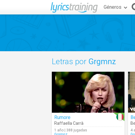
Géneros
Letras por
Grgmnz
Rumore
Be
Raffaella Carrà
Be
1 año | 388 jugadas
4 
Grgmnz
Gr