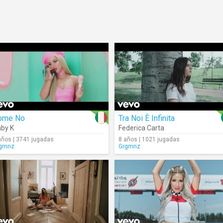
ome No
Tra Noi È Infinita
by K
Federica Carta
años | 3741 jugadas
8 años | 1021 jugadas
gmnz
Grgmnz