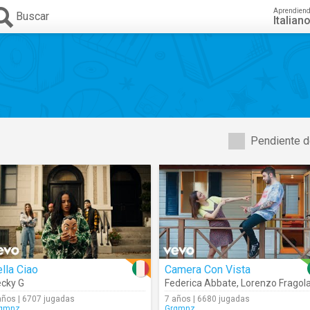
Aprendien
Buscar
Italian
Pendiente d
lla Ciao
Camera Con Vista
cky G
Federica Abbate
,
Lorenzo Fragol
años | 6707 jugadas
7 años | 6680 jugadas
gmnz
Grgmnz