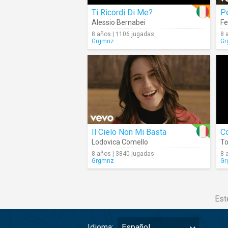
Ti Ricordi Di Me?
P
Alessio Bernabei
Fe
8 años | 1106 jugadas
8 
Grgmnz
Gr
Il Cielo Non Mi Basta
C
Lodovica Comello
To
8 años | 3840 jugadas
8 
Grgmnz
Gr
Est
Idioma:
Español