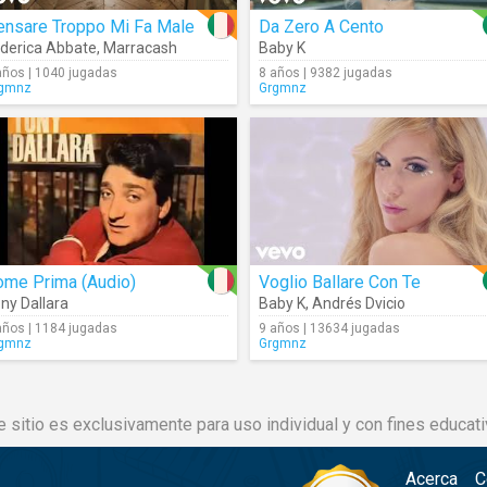
ensare Troppo Mi Fa Male
Da Zero A Cento
derica Abbate
,
Marracash
Baby K
años | 1040 jugadas
8 años | 9382 jugadas
gmnz
Grgmnz
ome Prima (Audio)
Voglio Ballare Con Te
ny Dallara
Baby K
,
Andrés Dvicio
años | 1184 jugadas
9 años | 13634 jugadas
gmnz
Grgmnz
e sitio es exclusivamente para uso individual y con fines educati
Acerca
C