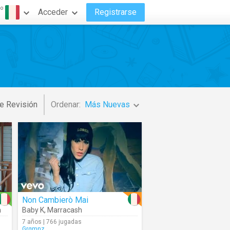
do
Acceder
Registrarse
o
e Revisión
Ordenar:
Más Nuevas
Non Cambierò Mai
a
Baby K
,
Marracash
7 años | 766 jugadas
Grgmnz