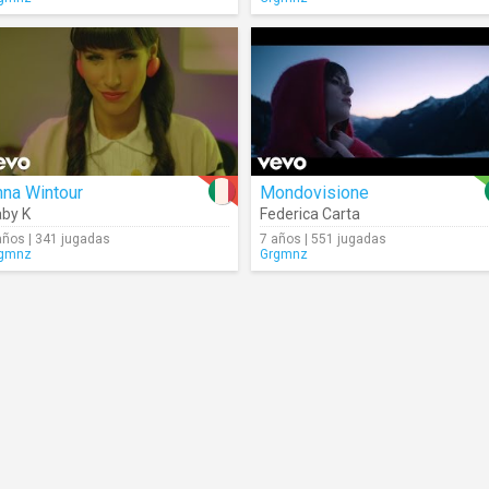
nna Wintour
Mondovisione
by K
Federica Carta
años | 341 jugadas
7 años | 551 jugadas
gmnz
Grgmnz