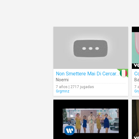
Non Smettere Mai Di Cercarmi
C
Noemi
Ba
7 años | 2717 jugadas
7 
Grgmnz
Gr