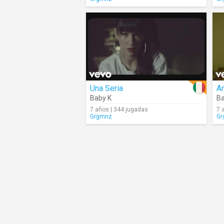
Una Seria
A
Baby K
Ba
7 años | 344 jugadas
7 
Grgmnz
Gr