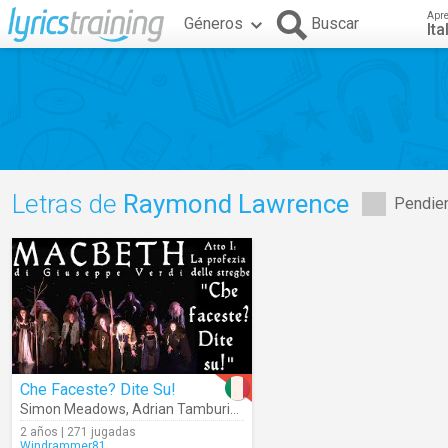
Apr
Géneros
Buscar
Ita
Letras de
Raymond Lawrence
Pendien
Che Faceste? Dite Su!
Simon Meadows
,
Adrian Tamburini
,
Melbourne Opera Orchestra
,
Ch
2 años | 271 jugadas
Windrammer81