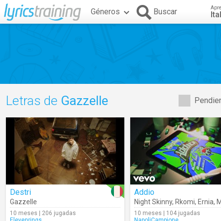
Apr
Géneros
Buscar
Ita
Letras de
Gazzelle
Pendien
Destri
Addio
Gazzelle
Night Skinny
,
Rkomi
,
Ernia
,
M
10 meses | 206 jugadas
10 meses | 104 jugadas
Elevenrings
NapoliCampione