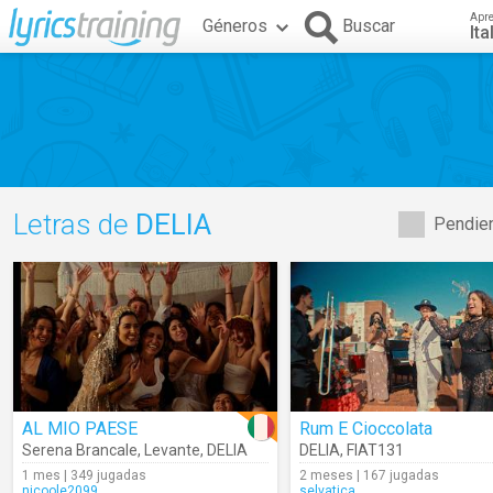
Apr
Géneros
Buscar
Ita
Letras de
DELIA
Pendien
AL MIO PAESE
Rum E Cioccolata
Serena Brancale
,
Levante
,
DELIA
DELIA
,
FIAT131
1 mes | 349 jugadas
2 meses | 167 jugadas
nicoole2099
selvatica