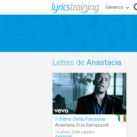
Géneros
Letras de
Anastacia
Il Ritmo Della Passione
Anastacia
,
Eros Ramazzotti
13 años | 2286 jugadas
darkangel