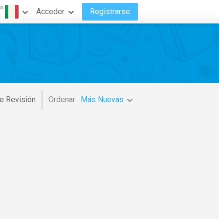
do
Acceder
Registrarse
o
e Revisión
Ordenar:
Más Nuevas