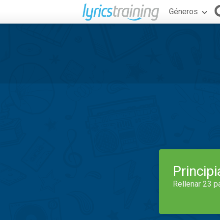
Géneros
Princip
Rellenar 23 p