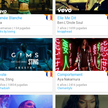
umée Blanche
Elle Me Dit
va
Ben L'Oncle Soul
semanas | 134 jugadas
7 años | 1699 jugadas
its.by.loving
knopphead
este
Comportement
ims
,
Sting
Aya Nakamura
años | 10834 jugadas
6 años | 2416 jugadas
radosh
Clementylv