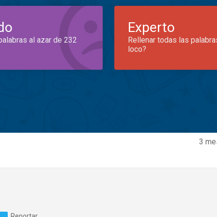
do
Experto
palabras al azar de 232
Rellenar todas las palabra
loco?
3 me
Reportar