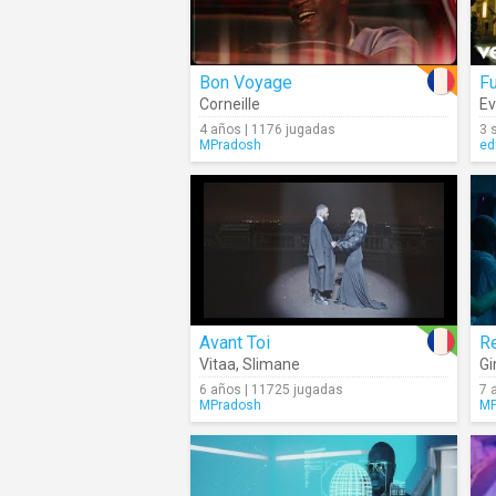
Bon Voyage
F
Corneille
E
4 años | 1176 jugadas
3 
MPradosh
ed
Avant Toi
R
Vitaa
,
Slimane
G
6 años | 11725 jugadas
7 
MPradosh
MP