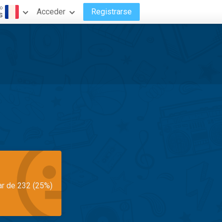
o
Acceder
Registrarse
s
ar de 232 (25%)