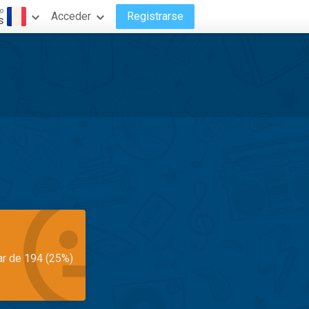
o
Acceder
Registrarse
s
ar de 194 (25%)