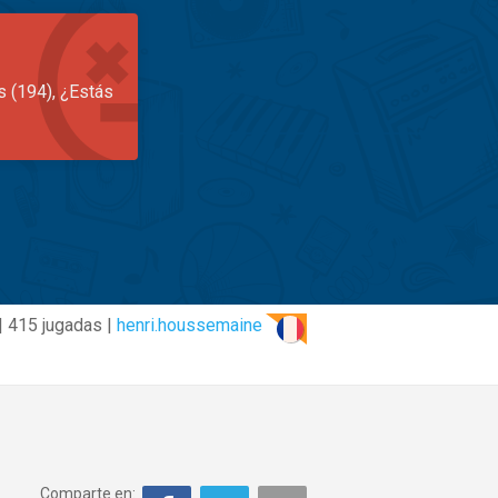
s (194), ¿Estás
| 415 jugadas |
henri.houssemaine
Comparte en: