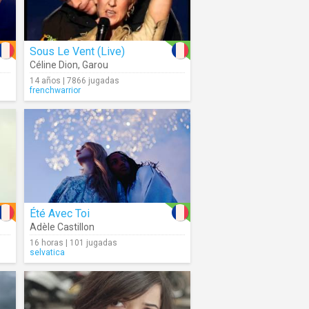
Sous Le Vent (Live)
Céline Dion
,
Garou
14 años | 7866 jugadas
frenchwarrior
Été Avec Toi
Adèle Castillon
16 horas | 101 jugadas
selvatica