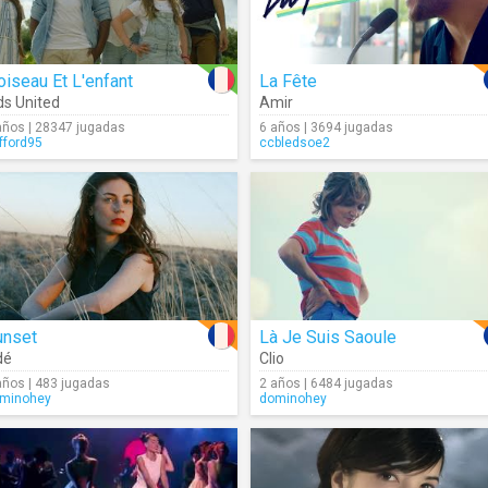
oiseau Et L'enfant
La Fête
ds United
Amir
años | 28347 jugadas
6 años | 3694 jugadas
ifford95
ccbledsoe2
unset
Là Je Suis Saoule
dé
Clio
años | 483 jugadas
2 años | 6484 jugadas
minohey
dominohey