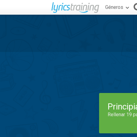
Géneros
Princip
Rellenar 19 p