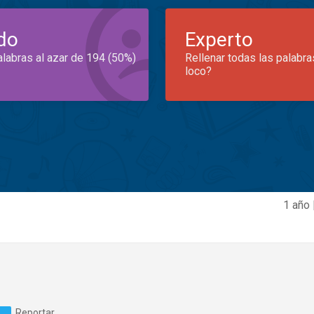
do
Experto
alabras al azar de 194 (50%)
Rellenar todas las palabra
loco?
1 año 
Reportar