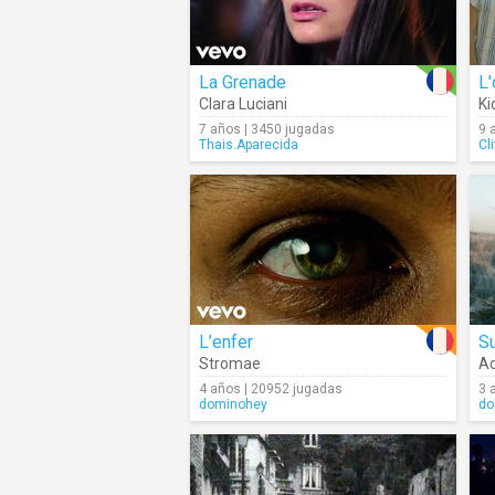
La Grenade
L'
Clara Luciani
Ki
7 años | 3450 jugadas
9 
Thais.Aparecida
Cl
L’enfer
S
Stromae
A
4 años | 20952 jugadas
3 
dominohey
do