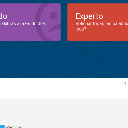
do
Experto
palabras al azar de 329
Rellenar todas las palabra
loco?
14 
Reportar