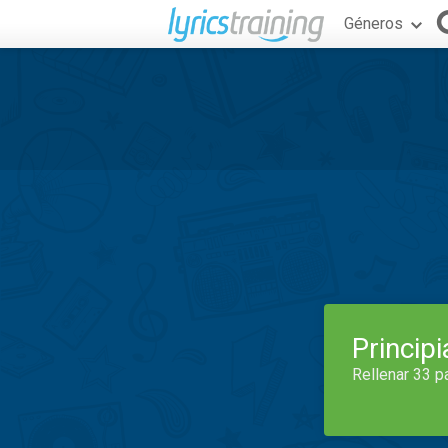
Géneros
Princip
Rellenar 33 p