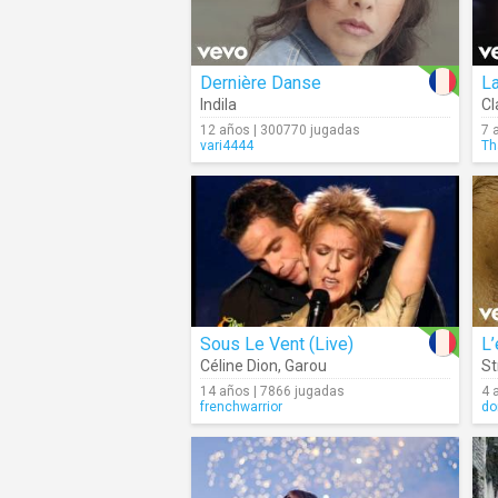
Dernière Danse
L
Indila
Cl
12 años | 300770 jugadas
7 
vari4444
Th
Sous Le Vent (Live)
L’
Céline Dion
,
Garou
S
14 años | 7866 jugadas
4 
frenchwarrior
do