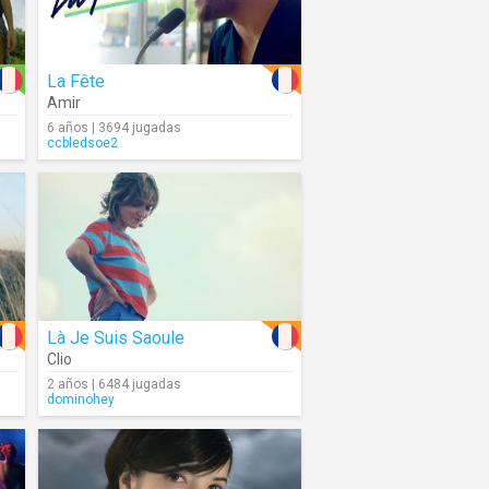
La Fête
Amir
6 años | 3694 jugadas
ccbledsoe2
Là Je Suis Saoule
Clio
2 años | 6484 jugadas
dominohey