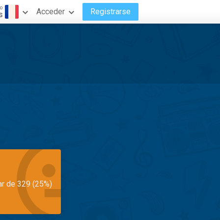
o
Acceder
Registrarse
s
ar de 329 (25%)