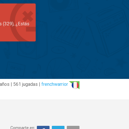
s (329), ¿Estás
años | 561 jugadas |
frenchwarrior
Comparte en: