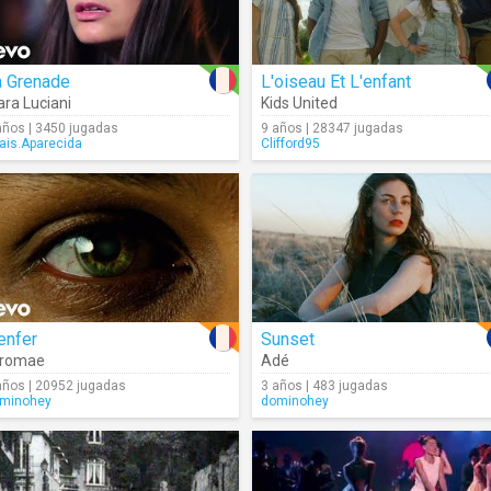
a Grenade
L'oiseau Et L'enfant
ara Luciani
Kids United
años | 3450 jugadas
9 años | 28347 jugadas
ais.Aparecida
Clifford95
enfer
Sunset
tromae
Adé
años | 20952 jugadas
3 años | 483 jugadas
minohey
dominohey