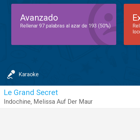
Avanzado
E
Rellenar 97 palabras al azar de 193 (50%)
Rel
loc
Karaoke
Le Grand Secret
Indochine
,
Melissa Auf Der Maur