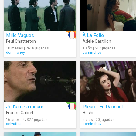
Mille Vagues
À La Folie
Feu! Chatterton
Adèle Castillon
10 meses | 2618 jugadas
1 año | 617 jugadas
dominohey
dominohey
Je l'aime à mourir
Pleurer En Dansant
Francis Cabrel
Hoshi
16 años | 27327 jugadas
5 días | 20 jugadas
selvatica
dominohey