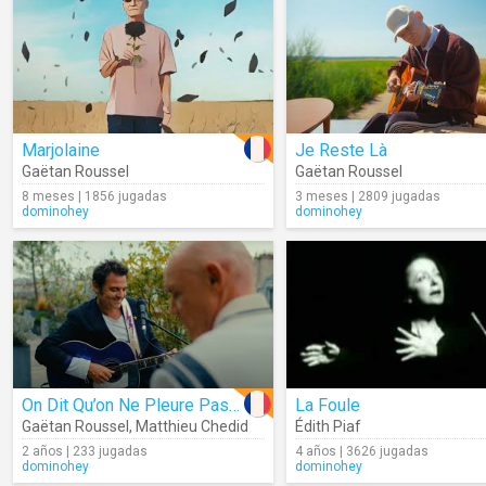
Marjolaine
Je Reste Là
Gaëtan Roussel
Gaëtan Roussel
8 meses | 1856 jugadas
3 meses | 2809 jugadas
dominohey
dominohey
On Dit Qu’on Ne Pleure Pas Dans L’eau
La Foule
Gaëtan Roussel
,
Matthieu Chedid
Édith Piaf
2 años | 233 jugadas
4 años | 3626 jugadas
dominohey
dominohey