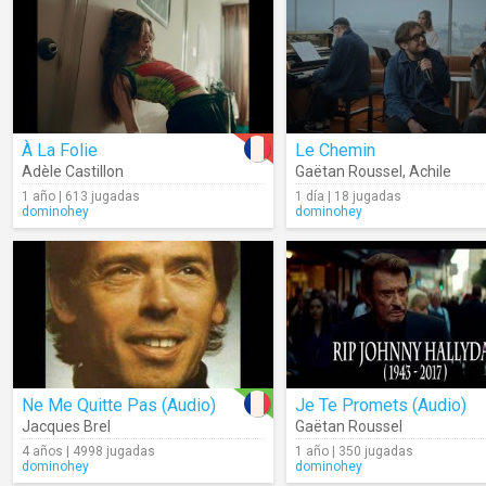
À La Folie
Le Chemin
Adèle Castillon
Gaëtan Roussel
,
Achile
1 año | 613 jugadas
1 día | 18 jugadas
dominohey
dominohey
Ne Me Quitte Pas (Audio)
Je Te Promets (Audio)
Jacques Brel
Gaëtan Roussel
4 años | 4998 jugadas
1 año | 350 jugadas
dominohey
dominohey