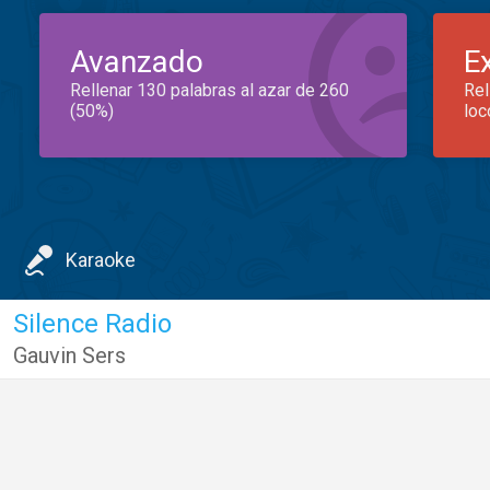
Avanzado
E
Rellenar 130 palabras al azar de 260
Rel
(50%)
loc
Karaoke
Silence Radio
Gauvin Sers