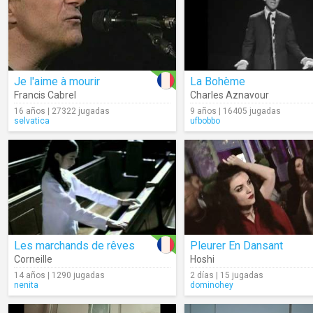
Je l'aime à mourir
La Bohème
Francis Cabrel
Charles Aznavour
16 años | 27322 jugadas
9 años | 16405 jugadas
selvatica
ufbobbo
Les marchands de rêves
Pleurer En Dansant
Corneille
Hoshi
14 años | 1290 jugadas
2 días | 15 jugadas
nenita
dominohey