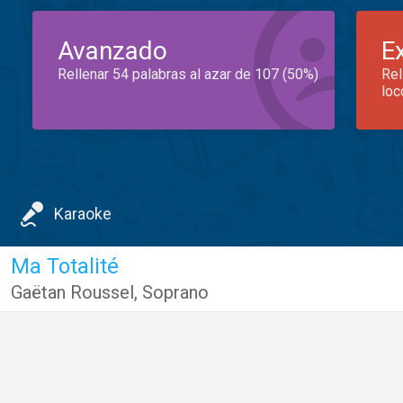
Avanzado
E
Rellenar 54 palabras al azar de 107 (50%)
Rel
loc
Karaoke
Ma Totalité
Gaëtan Roussel
,
Soprano