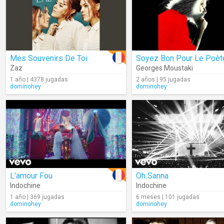
Mes Souvenirs De Toi
Zaz
Georges Moustaki
1 año | 4378 jugadas
2 años | 95 jugadas
dominohey
dominohey
L’amour Fou
Oh Sanna
Indochine
Indochine
1 año | 369 jugadas
6 meses | 101 jugadas
dominohey
dominohey