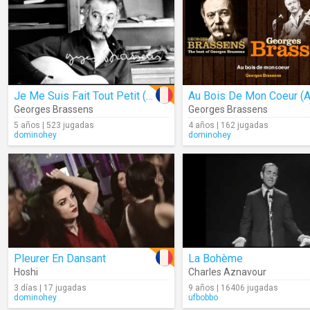
Je Me Suis Fait Tout Petit (Audio)
Georges Brassens
Georges Brassens
5 años | 523 jugadas
4 años | 162 jugadas
dominohey
dominohey
Pleurer En Dansant
La Bohème
Hoshi
Charles Aznavour
3 días | 17 jugadas
9 años | 16406 jugadas
dominohey
ufbobbo