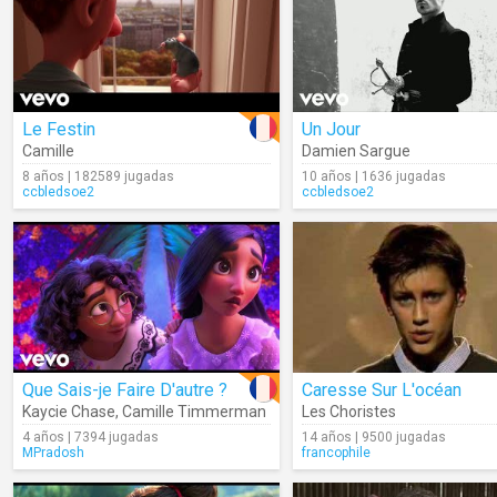
Le Festin
Un Jour
Camille
Damien Sargue
8 años | 182589 jugadas
10 años | 1636 jugadas
ccbledsoe2
ccbledsoe2
Que Sais-je Faire D'autre ?
Caresse Sur L'océan
Kaycie Chase
,
Camille Timmerman
Les Choristes
4 años | 7394 jugadas
14 años | 9500 jugadas
MPradosh
francophile