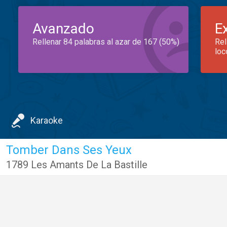
Avanzado
E
Rellenar 84 palabras al azar de 167 (50%)
Rel
loc
Karaoke
Tomber Dans Ses Yeux
1789 Les Amants De La Bastille