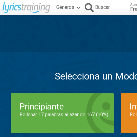
Apre
Géneros
Buscar
Fr
Selecciona un Mod
Principiante
I
Rellenar 17 palabras al azar de 167 (10%)
Rel