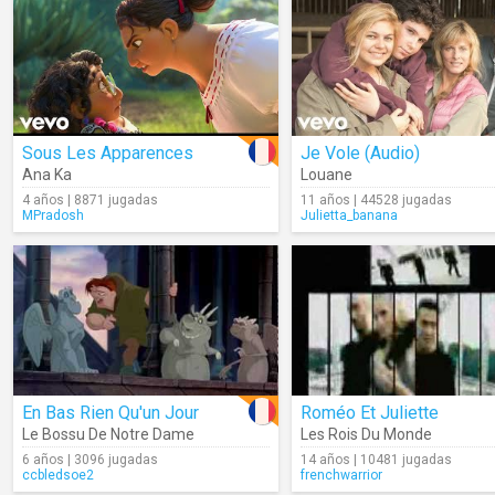
Sous Les Apparences
Je Vole (Audio)
Ana Ka
Louane
4 años | 8871 jugadas
11 años | 44528 jugadas
MPradosh
Julietta_banana
En Bas Rien Qu'un Jour
Roméo Et Juliette
Le Bossu De Notre Dame
Les Rois Du Monde
6 años | 3096 jugadas
14 años | 10481 jugadas
ccbledsoe2
frenchwarrior